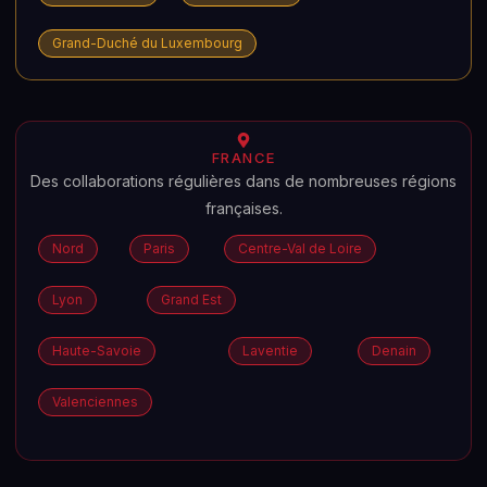
Grand-Duché du Luxembourg
FRANCE
Des collaborations régulières dans de nombreuses régions
françaises.
Nord
Paris
Centre-Val de Loire
Lyon
Grand Est
Haute-Savoie
Laventie
Denain
Valenciennes