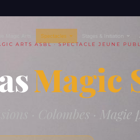
e Magic Arts
Spectacles
Stages & Initiation
GIC ARTS ASBL · SPECTACLE JEUNE PUB
as
Magic 
sions · Colombes · Magie 