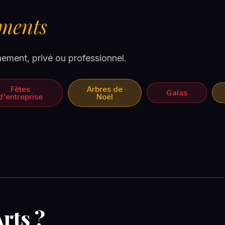
ements
ment, privé ou professionnel.
Fêtes
Arbres de
Galas
d'entreprise
Noël
rts ?