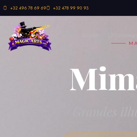
+32 496 78 69 69
+32 478 99 90 93
Accueil
La Compagni
MA
Mim
Grandes illu