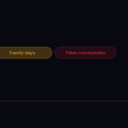
Family days
Fêtes communales