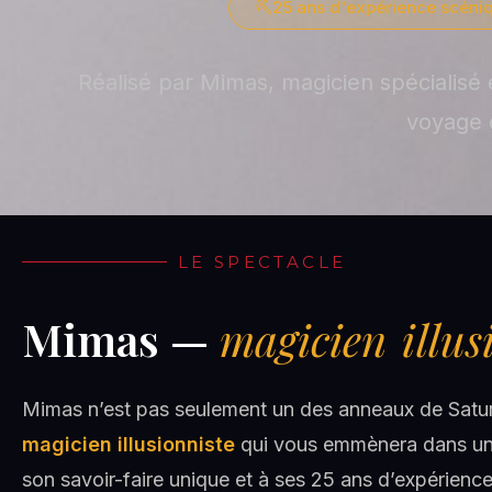
25 ans d'expérience scéniq
Réalisé par Mimas, magicien spécialisé 
voyage 
LE SPECTACLE
Mimas —
magicien illus
Mimas n’est pas seulement un des anneaux de Saturn
magicien illusionniste
qui vous emmènera dans un 
son savoir-faire unique et à ses 25 ans d’expérienc