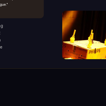
ègue."
ng
t
h
le