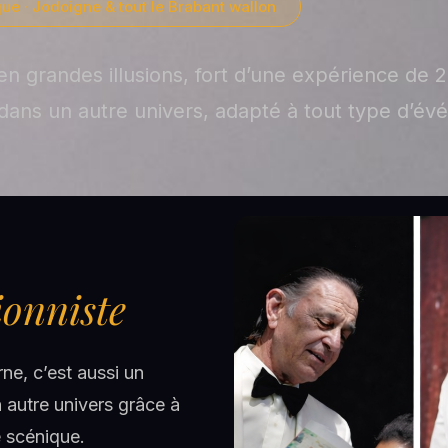
ue · Jodoigne & tout le Brabant wallon
en grandes illusions, fort d’une expérience de
dans un autre univers, adapté à tout type d’év
ionniste
e, c’est aussi un
autre univers grâce à
e scénique.