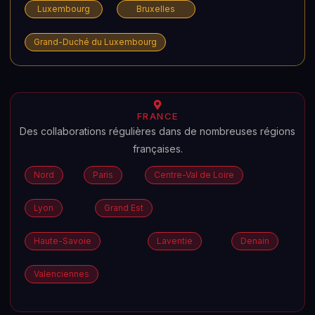
Luxembourg
Bruxelles
Grand-Duché du Luxembourg
FRANCE
Des collaborations régulières dans de nombreuses régions
françaises.
Nord
Paris
Centre-Val de Loire
Lyon
Grand Est
Haute-Savoie
Laventie
Denain
Valenciennes