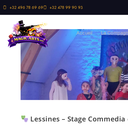
+32 496 78 69 69
+32 478 99 90 93
Accueil
La Compagni
Lessines – Stage Commedia d