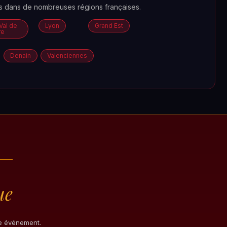
es dans de nombreuses régions françaises.
Val de
Lyon
Grand Est
re
Denain
Valenciennes
ue
re événement.