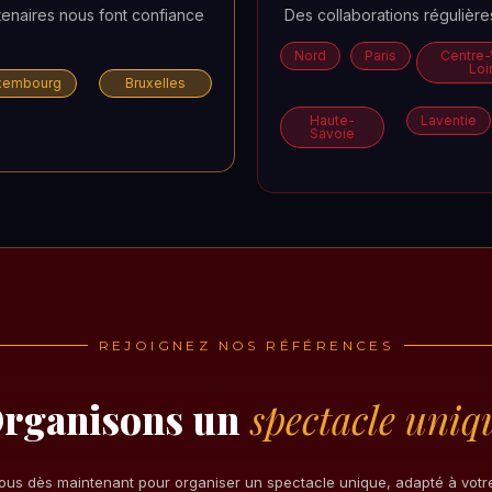
tenaires nous font confiance
Des collaborations régulièr
Nord
Paris
Centre-
Loi
xembourg
Bruxelles
Haute-
Laventie
Savoie
REJOIGNEZ NOS RÉFÉRENCES
rganisons un
spectacle uniq
us dès maintenant pour organiser un spectacle unique, adapté à vot