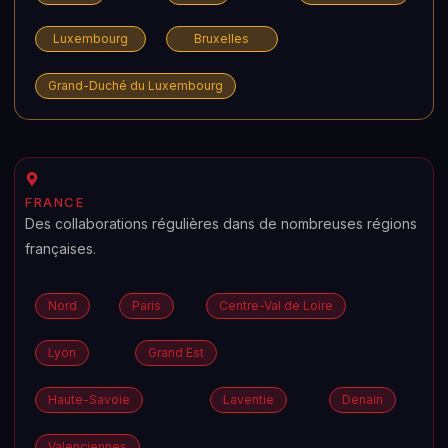
Luxembourg
Bruxelles
Grand-Duché du Luxembourg
FRANCE
Des collaborations régulières dans de nombreuses régions
françaises.
Nord
Paris
Centre-Val de Loire
Lyon
Grand Est
Haute-Savoie
Laventie
Denain
Valenciennes