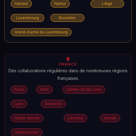
Hainaut
Namur
Liège
Luxembourg
Bruxelles
Grand-Duché du Luxembourg
FRANCE
Des collaborations régulières dans de nombreuses régions
françaises.
Nord
Paris
Centre-Val de Loire
Lyon
Grand Est
Haute-Savoie
Laventie
Denain
Valenciennes