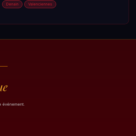
Denain
Valenciennes
ue
re événement.