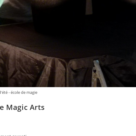
'été - école de magie
e Magic Arts