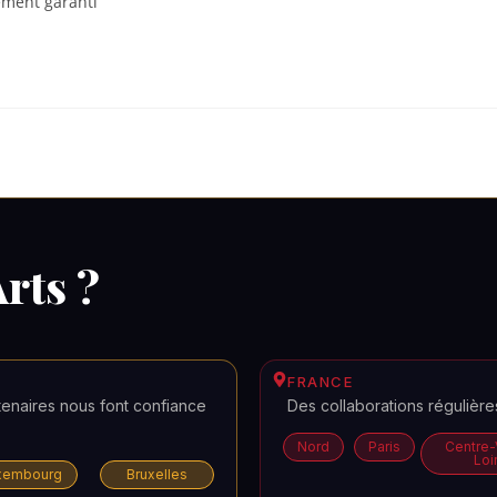
ement garanti
rts ?
FRANCE
tenaires nous font confiance
Des collaborations régulièr
Nord
Paris
Centre-
Loi
xembourg
Bruxelles