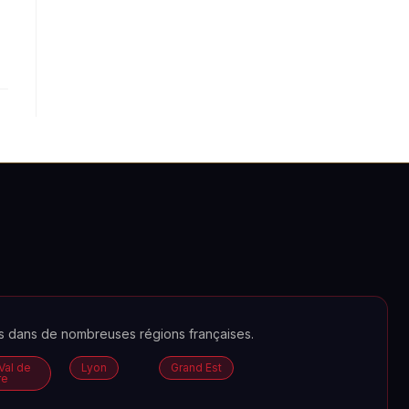
es dans de nombreuses régions françaises.
Val de
Lyon
Grand Est
re