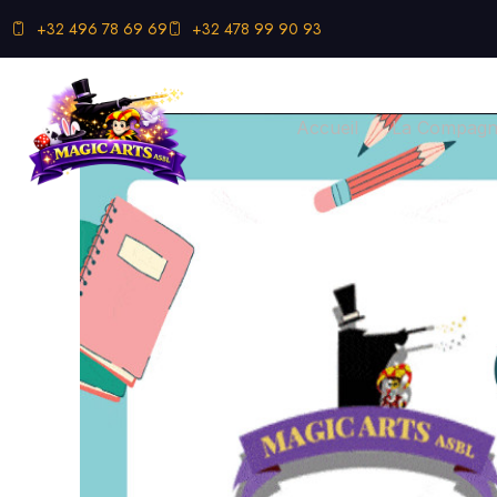
+32 496 78 69 69
+32 478 99 90 93
Accueil
La Compagni