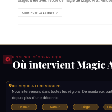
Stages d'été avec l'école de magie de Magic Arts. Amus
Continuer La Lecture
PRÉSENCE GÉOGRAPHIQUE
Où intervient Magic A
BELGIQUE & LUXEMBOURG
Nous intervenons dans toutes les régions. De nombreux par
depuis plus d'une décennie.
Hainaut
Namur
Liège
Lu